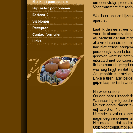
om een stukje piepschu
Voor commerciële teelte
Wat is er nou zo bijzon
apart is.
Laat ik dan eerst een 
voor de bloemenveiling
wij bedacht dat het mo
alle vruchten die net i
nog niet eerder aangev
persoonlijk even belde
gegeven want ze zaten 
uiteraard niet verkopen
Ik heb haar uitgelegd d
waslaag krijgt en dat h
Ze geloofde me niet en
Enkele uren later beld
grijze laag er toch w
Nu weer serieus.
Op een paar uitzonderin
Wanneer hij volgroeid i
Na een aantal dagen zie 
uit[fase 3 en 4].
Uiteindelijk zal er kane
nagenoeg verdwenen zij
Het mooie is dat zodra
Ook voor consumptie, v