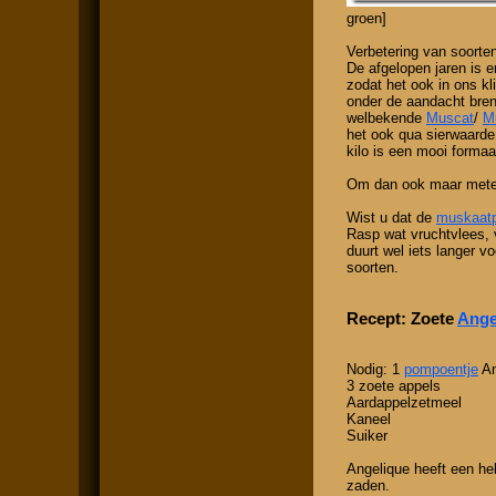
groen]
Verbetering van soorte
De afgelopen jaren is 
zodat het ook in ons kl
onder de aandacht bren
welbekende
Muscat
/
M
het ook qua sierwaard
kilo is een mooi forma
Om dan ook maar mete
Wist u dat de
muskaat
Rasp wat vruchtvlees,
duurt wel iets langer v
soorten.
Recept: Zoete
Ange
Nodig: 1
pompoentje
An
3 zoete appels
Aardappelzetmeel
Kaneel
Suiker
Angelique heeft een hel
zaden.